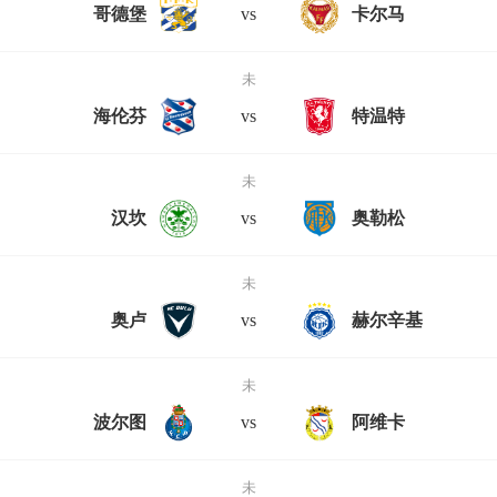
哥德堡
vs
卡尔马
未
海伦芬
vs
特温特
未
汉坎
vs
奥勒松
未
奥卢
vs
赫尔辛基
未
波尔图
vs
阿维卡
未