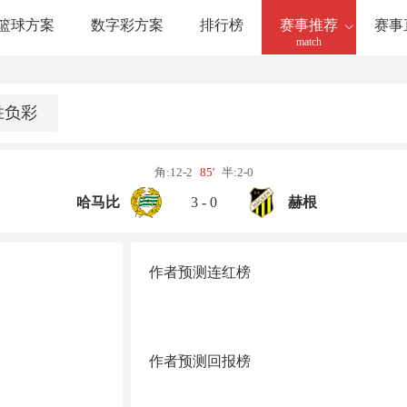
篮球方案
数字彩方案
排行榜
赛事推荐
赛事
match
胜负彩
角:12-2
85'
半:2-0
哈马比
3 - 0
赫根
作者预测连红榜
作者预测回报榜