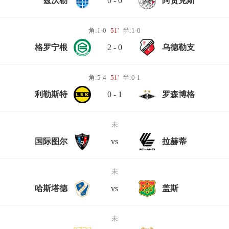
兹沃勒
0 - 0
阿贾克斯
角:1-0
51'
半:1-0
格罗宁根
2 - 0
乌德勒支
角:5-4
51'
半:0-1
利勒斯特
0 - 1
罗森博格
未
国际图尔
vs
拉赫蒂
未
哈斯塔德
vs
盖斯
未