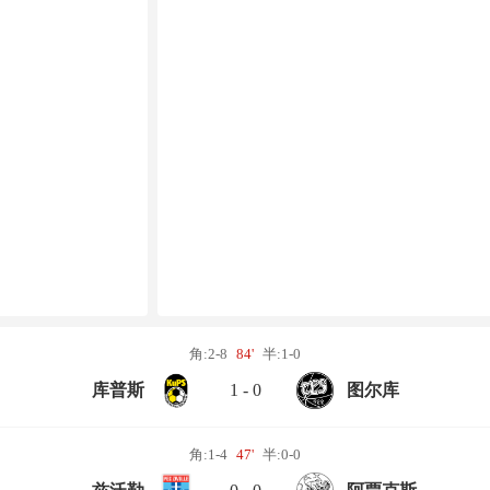
角:2-8
84'
半:1-0
库普斯
1 - 0
图尔库
角:1-4
47'
半:0-0