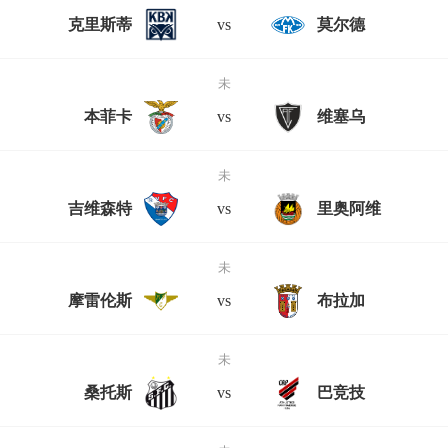
克里斯蒂
vs
莫尔德
未
本菲卡
vs
维塞乌
未
吉维森特
vs
里奥阿维
未
摩雷伦斯
vs
布拉加
未
桑托斯
vs
巴竞技