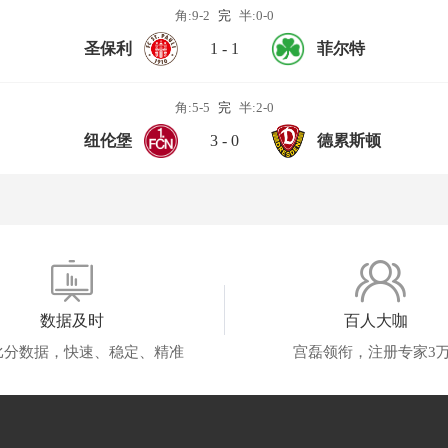
角:9-2
完
半:0-0
圣保利
1 - 1
菲尔特
角:5-5
完
半:2-0
纽伦堡
3 - 0
德累斯顿
数据及时
百人大咖
比分数据，快速、稳定、精准
宫磊领衔，注册专家3万