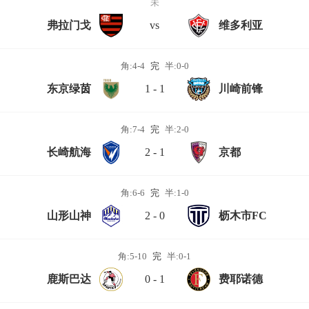
未
弗拉门戈
vs
维多利亚
角:4-4
完
半:0-0
东京绿茵
1 - 1
川崎前锋
角:7-4
完
半:2-0
长崎航海
2 - 1
京都
角:6-6
完
半:1-0
山形山神
2 - 0
枥木市FC
角:5-10
完
半:0-1
鹿斯巴达
0 - 1
费耶诺德